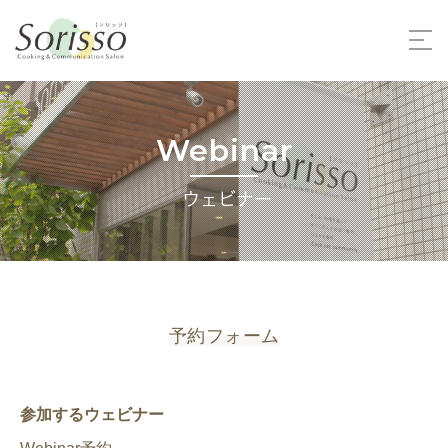
SERVICE
サービス
Webinar
FEATURE
Sorissoの強み
ウェビナー
WORKS
開催事例
VOICE
お客様の声
ABOUT
運営会社
予約フォーム
FAQ
よくある質問
参加するウェビナー
WEBINAR
ウェビナー